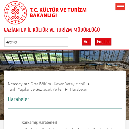
GAZİANTEP İL KÜLTÜR VE TURİZM MÜDÜRLÜĞÜ
Ara
English
Neredeyim :
Orta Bölüm - Kayan Yatay Menü
Tarihi Yapılar ve Gezilecek Yerler
Harabeler
Harabeler
Karkamış Harabeleri