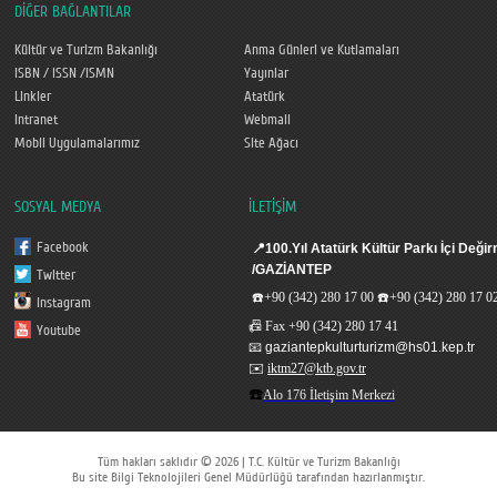
DİĞER BAĞLANTILAR
Kültür ve Turizm Bakanlığı
Anma Günleri ve Kutlamaları
ISBN / ISSN /ISMN
Yayınlar
Linkler
Atatürk
Intranet
Webmail
Mobil Uygulamalarımız
Site Ağacı
SOSYAL MEDYA
İLETİŞİM
Facebook
📍
100.Yıl Atatürk Kültür Parkı İçi De
/GAZİANTEP
Twitter
☎️
+90 (342) 280 17 00
☎️
+90 (342) 280 17 0
Instagram
📠
Fax
+90 (342) 280 17 41
Youtube
📧
gaziantepkulturturizm@hs01.kep.tr
✉️
iktm27@ktb.gov.tr
☎️
Alo 176 İletişim Merkezi
Tüm hakları saklıdır © 2026 | T.C. Kültür ve Turizm Bakanlığı
Bu site Bilgi Teknolojileri Genel Müdürlüğü tarafından hazırlanmıştır.