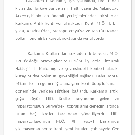
Gaziantep’in Karkamış İlçesi yakınında, Fırat’ın batı
kıyısında, Türkiye-Suriye sınır hattı üzerinde, Yakındoğu
Arkeolojisi’nin en önemli yerleşimlerinden birisi olan
Karkamış Antik kenti yer almaktadır. Kent; M.Ö. II. bin
yılda, Anadolu’dan, Mezopotamya’ya ve Mısır’a uzanan
yolların önemli bir kavşak noktasında yer alıyordu.
Karkamış Krallarından söz eden ilk belgeler, M.Ö.
1700’e doğru ortaya çıkar. M.Ö. 1650’li yıllarda, Hitit Kralı
Hattuşili 1, Karkamış ve çevresindeki kentleri alarak,
kuzey Suriye yolunun güvenliğini sağladı. Daha sonra,
Mitanniler’in egemenliği altına giren kent, Şuppiluliuma I.
döneminde yeniden Hititlere bağlandı. Karkamış artık,
çoğu büyük Hitit Kralları soyundan gelen ve
İmparatorluğun Suriye’deki topraklarını denetim altında
tutan bağlı krallar tarafından yönetiliyordu. Hitit
İmparatorluğu’nun M.Ö. XII. yüzyıl başlarında
yıkılmasından sonra kent, yeni kurulan çok sayıda Geç