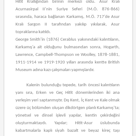
Hitit Krallığından birinin merkezi oldu. Asur Kralı
Acurnasirpal II’nin Suriye Seferi (M.Ö. 876-866)
sırasında, haraca bağlanan Karkamış, M.Ö. 717’de Asur
Kralı Sargon II tarafından yakılıp yıkılarak, Asur
topraklarına katıldı.
George Smith’in (1876) Cerablus yakınındaki kalıntıların,
Karkamış’a ait olduğunu bulmasından sonra, Hogarth,
Lawrence, Campbell-Thompson ve Woolley, 1878-1881,
1911-1914 ve 1919-1920 yılları arasında kentte British
Museum adına kazı çalışmaları yapmışlardır.
Kalenin bulunduğu tepede, tarih öncesi kalıntıların
yanı sıra, Erken ve Geç Hitit dönemlerinden iki ana
yerleşim yeri saptanmıştır. Dış Kent, İç Kent ve Kale olmak
üzere üç bölümden oluşan dikdörtgen planlı Karkamış’ta;
yönetsel ve dinsel işlevli yapılar, kentin çekirdeğini
oluşturmaktaydı. Yapılar; Hitit-Asur üslubunda
kabartmalarla kaplı siyah bazalt ve beyaz kireç taşı