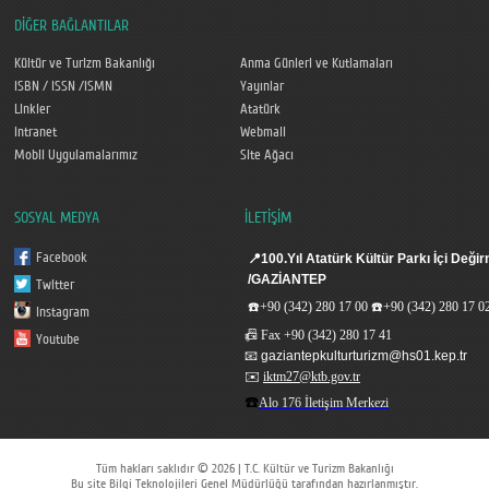
DİĞER BAĞLANTILAR
Kültür ve Turizm Bakanlığı
Anma Günleri ve Kutlamaları
ISBN / ISSN /ISMN
Yayınlar
Linkler
Atatürk
Intranet
Webmail
Mobil Uygulamalarımız
Site Ağacı
SOSYAL MEDYA
İLETİŞİM
Facebook
📍
100.Yıl Atatürk Kültür Parkı İçi De
/GAZİANTEP
Twitter
☎️
+90 (342) 280 17 00
☎️
+90 (342) 280 17 0
Instagram
📠
Fax
+90 (342) 280 17 41
Youtube
📧
gaziantepkulturturizm@hs01.kep.tr
✉️
iktm27@ktb.gov.tr
☎️
Alo 176 İletişim Merkezi
Tüm hakları saklıdır © 2026 | T.C. Kültür ve Turizm Bakanlığı
Bu site Bilgi Teknolojileri Genel Müdürlüğü tarafından hazırlanmıştır.