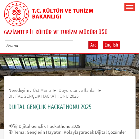
GAZİANTEP İL KÜLTÜR VE TURİZM MÜDÜRLÜĞÜ
Ara
English
Neredeyim :
Üst Menü
Duyurular ve İlanlar
DİJİTAL GENÇLİK HACKATHONU 2025
DİJİTAL GENÇLİK HACKATHONU 2025
📢🚀 Dijital Gençlik Hackathonu 2025
🎯 Tema: Gençlerin Hayatını Kolaylaştıracak Dijital Çözümler