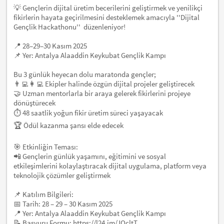
💡 Gençlerin dijital üretim becerilerini geliştirmek ve yenilikçi
fikirlerin hayata geçirilmesini desteklemek amacıyla ''Dijital
Gençlik Hackathonu'' düzenleniyor!
📍 28–29–30 Kasım 2025
📌 Yer: Antalya Alaaddin Keykubat Gençlik Kampı
Bu 3 günlük heyecan dolu maratonda gençler;
👨‍💻👩‍💻 Ekipler halinde özgün dijital projeler geliştirecek
🤝 Uzman mentorlarla bir araya gelerek fikirlerini projeye
dönüştürecek
⏱️ 48 saatlik yoğun fikir üretim süreci yaşayacak
🏆 Ödül kazanma şansı elde edecek
🎯 Etkinliğin Teması:
📲 Gençlerin günlük yaşamını, eğitimini ve sosyal
etkileşimlerini kolaylaştıracak dijital uygulama, platform veya
teknolojik çözümler geliştirmek
📌 Katılım Bilgileri:
📅 Tarih: 28 – 29 – 30 Kasım 2025
📍 Yer: Antalya Alaaddin Keykubat Gençlik Kampı
📝 Başvuru Formu: https://l24.im/JQcltT