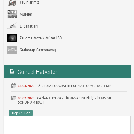
Yayınlarımız
Müzeler
El Sanatları
Zeugma Mozaik Müzesi 3D
Gaziantep Gastronomy
Güncel Haberler
03.03.2026 -
📍 ULUSAL COĞRAFİ BİLGİ PLATFORMU TANITIMI!
08.02.2026 -
GAZİANTEP’E GAZİLİK UNVANI VERİLİŞİNİN 105. YIL
DÖNÜMÜ MESAJI
Hepsini Gör