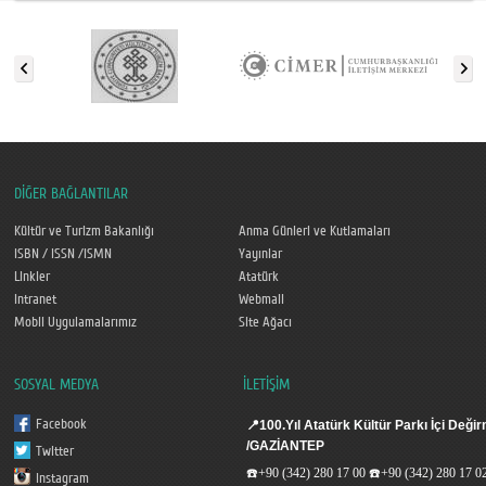
DİĞER BAĞLANTILAR
Kültür ve Turizm Bakanlığı
Anma Günleri ve Kutlamaları
ISBN / ISSN /ISMN
Yayınlar
Linkler
Atatürk
Intranet
Webmail
Mobil Uygulamalarımız
Site Ağacı
SOSYAL MEDYA
İLETİŞİM
Facebook
📍
100.Yıl Atatürk Kültür Parkı İçi De
/GAZİANTEP
Twitter
☎️
+90 (342) 280 17 00
☎️
+90 (342) 280 17 0
Instagram