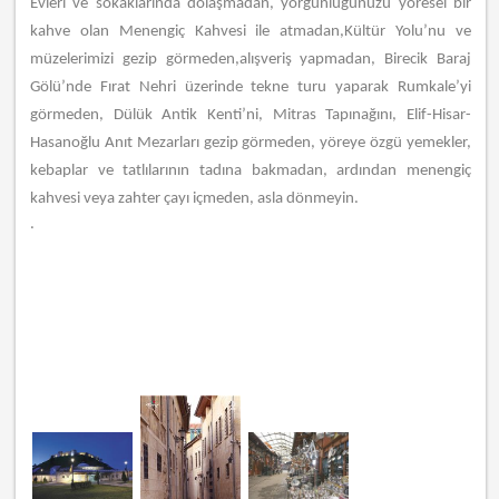
Evleri ve sokaklarında dolaşmadan, yorgunluğunuzu yöresel bir
kahve olan Menengiç Kahvesi ile atmadan,Kültür Yolu’nu ve
müzelerimizi gezip görmeden,alışveriş yapmadan, Birecik Baraj
Gölü’nde Fırat Nehri üzerinde tekne turu yaparak Rumkale’yi
görmeden, Dülük Antik Kenti’ni, Mitras Tapınağını, Elif-Hisar-
Hasanoğlu Anıt Mezarları gezip görmeden, yöreye özgü yemekler,
kebaplar ve tatlılarının tadına bakmadan, ardından menengiç
kahvesi veya zahter çayı içmeden, asla dönmeyin.
.