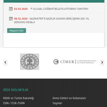
03.03.2026 -
📍 ULUSAL COĞRAFİ BİLGİ PLATFORMU TANITIMI!
08.02.2026 -
GAZİANTEP’E GAZİLİK UNVANI VERİLİŞİNİN 105. YIL
DÖNÜMÜ MESAJI
Hepsini Gör
DİĞER BAĞLANTILAR
Kültür ve Turizm Bakanlığı
Anma Günleri ve Kutlamaları
ISBN / ISSN /ISMN
Yayınlar