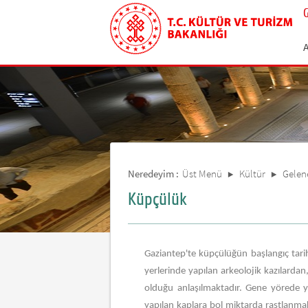
Neredeyim :
Üst Menü
Kültür
Gelene
Küpçülük
Gaziantep'te küpçülüğün başlangıç tari
yerlerinde yapılan arkeolojik kazılarda
olduğu anlaşılmaktadır. Gene yörede y
yapılan kaplara bol miktarda rastlanma