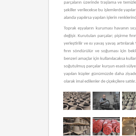
parçaların üzerinde traşlama ve temizlen
şekiller verilecekse bu işlemlerde yapıla
alanda yapılırsa yapılan işlerin renkleri
Toprak eşyaların kuruması havanın sıc
değişir. Kurutulan parçalar; pişirme fı
yerleştirilir ve ısı yavaş yavaş artırıla
fırın söndürülür ve soğuması için bekle
benzeri amaçlar için kullanılacaksa kullan
soğutulmuş parçalar kurşun esaslı sülyen
yapılan küpler günümüzde daha ziyade t
olarak imal edilenler de çiçekçilere satılır.