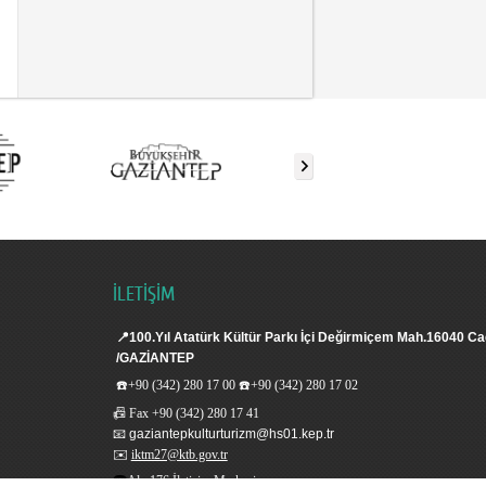
İLETİŞİM
📍
100.Yıl Atatürk Kültür Parkı İçi Değirmiçem Mah.16040 Ca
/GAZİANTEP
☎️
+90 (342) 280 17 00
☎️
+90 (342) 280 17 02
📠
Fax
+90 (342) 280 17 41
📧
gaziantepkulturturizm@hs01.kep.tr
✉️
iktm27@ktb.gov.tr
☎️
Alo 176 İletişim Merkezi