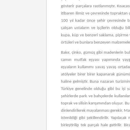
gösterir parçalara rastlanmıştır. Kısac
itibaren ilimiz ve çevresinde topraktan 
100 yıl kadar önce şehir çevresinde b
çalışan ustaların ve işçilerin olduğu 
kupa, küp ve benzeri saklama, pişirme ve 
örtüleri ve bunlara benzeyen malzemeler 
Bakır, çinko, gümüş gibi madenlerin bu
camın mutfak eşyası yapımında yayg
eşyaların kullanımı yavaş yavaş orta
atölyeler birer birer kapanarak günümü
haline gelmiştir. Buna nazaran turizmin 
Türkiye genelinde olduğu gibi bu işi ya
şehirlerde park ve bahçelerde kullanılan 
toprak ve silisin karışımından oluşur. Bu
dinlendirilerek mayalanması gerekir. Ma
istenildiği gibi şekillendirilir. Yapıl
birleştirilip tek parçalı hale getirilir.