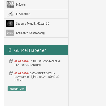
Müzeler
El Sanatları
Zeugma Mozaik Müzesi 3D
Gaziantep Gastronomy
Güncel Haberler
03.03.2026 -
📍 ULUSAL COĞRAFİ BİLGİ
PLATFORMU TANITIMI!
08.02.2026 -
GAZİANTEP’E GAZİLİK
UNVANI VERİLİŞİNİN 105. YIL DÖNÜMÜ
MESAJI
Hepsini Gör