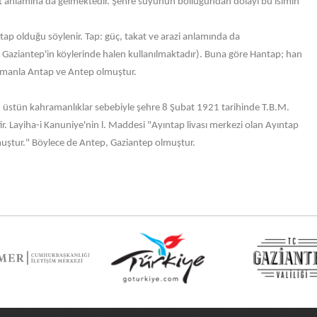
at anlamına da gelmektedir. Şehre suyunun bolluğundan dolayı bu isimin
ntap olduğu söylenir. Tap: güç, takat ve arazi anlamında da
k Gaziantep'in köylerinde halen kullanılmaktadır). Buna göre Hantap; han
amanla Antap ve Antep olmuştur.
u üstün kahramanlıklar sebebiyle şehre 8 Şubat 1921 tarihinde T.B.M.
ir. Layiha-i Kanuniye'nin l. Maddesi "Ayıntap livası merkezi olan Ayıntap
muştur." Böylece de Antep, Gaziantep olmuştur.