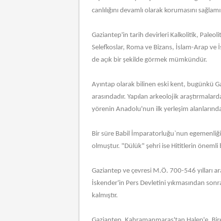
canlılığını devamlı olarak korumasını sağlamış
Gaziantep'in tarih devirleri Kalkolitik, Paleol
Selefkoslar, Roma ve Bizans, İslam-Arap ve İ
de açık bir şekilde görmek mümkündür.
Ayıntap olarak bilinen eski kent, bugünkü 
arasındadır. Yapılan arkeolojik araştırmalarda
yörenin Anadolu'nun ilk yerleşim alanlarınd
Bir süre Babil İmparatorluğu`nun egemenliği a
olmuştur. "Dülük" şehri ise Hititlerin önemli
Gaziantep ve çevresi M.Ö. 700-546 yılları a
İskender'in Pers Devletini yıkmasından sonra 
kalmıştır.
Gaziantep, Kahramanmaraş'tan Halep'e, Birec