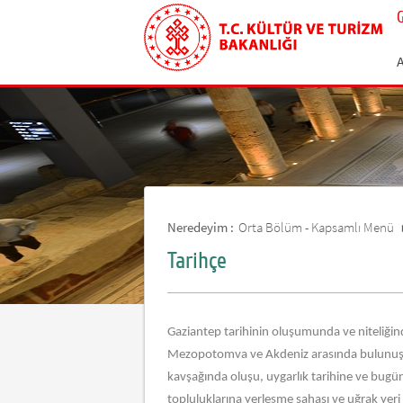
Neredeyim :
Orta Bölüm - Kapsamlı Menü
Tarihçe
Gaziantep tarihinin oluşumunda ve niteliğin
Mezopotomva ve Akdeniz arasında bulunuşu
kavşağında oluşu, uygarlık tarihine ve bugün
topluluklarına yerleşme sahası ve uğrak yeri