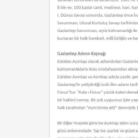
sanatları yönünden de ilerlemiştir. 1641 ve 1
8 bin ev, 100 kadar cami, medrese, han, ham
I. Dünya Savaşı sonunda, Gaziantep önce İngil
Savunması, Ulusal Kurtuluş Savaşı tarihimizd
Gaziantep Savunması, eşsiz kahramanlığı i
kurtaran bir halk hareketi, milli birliğin ve ben
Gaziantep Adının Kaynağı
Eskiden Ayıntap olarak adlandırılan Gaziantep
kahramanlıklarla dolu müdafaasından almışt
Eskiden Ayıntap ve Aynitap adıyla yazılır, gen
Gaziantep'in yetiştirdiği ünlü ilim adamı tari
Füsus"tur. "Kala-ı Füsus" yüzük kalesi deme
bir hakimi varmış. Bir çok uygunsuz işler y
halk tarafından "Ayni tövbe etti" denmiştir.
Bir diğer rivayete göre ise Ayıntap adını su
gözü anlamındadır. Tap ise: parlak ve güzel 