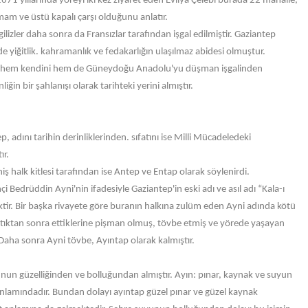
671 yıllarında yöreyi iki kez ziyaret eden Evliya Çelebi burada 22 mahalle,
am ve üstü kapalı çarşı olduğunu anlatır.
izler daha sonra da Fransızlar tarafından işgal edilmiştir. Gaziantep
e yiğitlik. kahramanlık ve fedakarlığın ulaşılmaz abidesi olmuştur.
le hem kendini hem de Güneydoğu Anadolu'yu düşman işgalinden
liğin bir şahlanışı olarak tarihteki yerini almıştır.
, adını tarihin derinliklerinden. sıfatını ise Milli Mücadeledeki
ır.
iş halk kitlesi tarafından ise Antep ve Entap olarak söylenirdi.
hçi Bedrüddin Ayni'nin ifadesiyle Gaziantep'in eski adı ve asıl adı “Kala-ı
ktir. Bir başka rivayete göre buranın halkına zulüm eden Ayni adında kötü
aptıktan sonra ettiklerine pişman olmuş, tövbe etmiş ve yörede yaşayan
 Daha sonra Ayni tövbe, Ayıntap olarak kalmıştır.
yunun güzelliğinden ve bolluğundan almıştır. Ayın: pınar, kaynak ve suyun
anlamındadır. Bundan dolayı ayıntap güzel pınar ve güzel kaynak