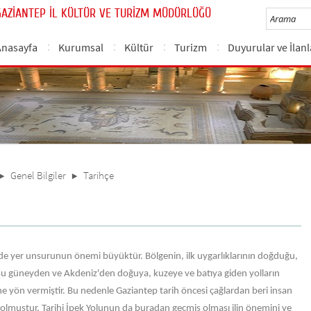
GAZİANTEP İL KÜLTÜR VE TURİZM MÜDÜRLÜĞÜ
Anasayfa
Kurumsal
Kültür
Turizm
Duyurular ve İlanl
Genel Bilgiler
Tarihçe
de yer unsurunun önemi büyüktür. Bölgenin, ilk uygarlıklarının doğduğu,
 güneyden ve Akdeniz'den doğuya, kuzeye ve batıya giden yolların
e yön vermiştir. Bu nedenle Gaziantep tarih öncesi çağlardan beri insan
 olmuştur. Tarihi İpek Yolunun da buradan geçmiş olması ilin önemini ve