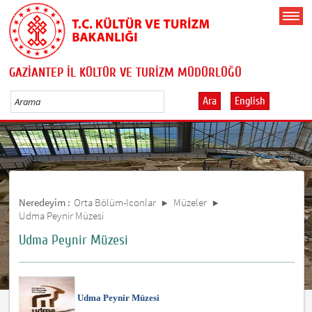
GAZİANTEP İL KÜLTÜR VE TURİZM MÜDÜRLÜĞÜ
Ara
English
Neredeyim :
Orta Bölüm-Iconlar
Müzeler
Udma Peynir Müzesi
Udma Peynir Müzesi
Udma Peynir Müzesi