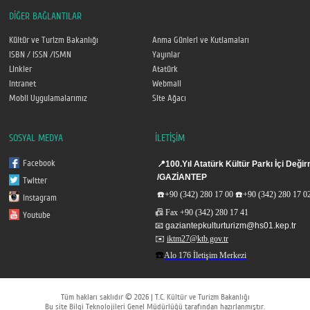
DİĞER BAĞLANTILAR
Kültür ve Turizm Bakanlığı
Anma Günleri ve Kutlamaları
ISBN / ISSN /ISMN
Yayınlar
Linkler
Atatürk
Intranet
Webmail
Mobil Uygulamalarımız
Site Ağacı
SOSYAL MEDYA
İLETİŞİM
Facebook
📍
100.Yıl Atatürk Kültür Parkı İçi De
/GAZİANTEP
Twitter
☎️
+90 (342) 280 17 00
☎️
+90 (342) 280 17 0
Instagram
📠
Fax
+90 (342) 280 17 41
Youtube
📧
gaziantepkulturturizm@hs01.kep.tr
✉️
iktm27@ktb.gov.tr
☎️
Alo 176 İletişim Merkezi
Tüm hakları saklıdır © 2026 | T.C. Kültür ve Turizm Bakanlığı
Bu site Bilgi Teknolojileri Genel Müdürlüğü tarafından hazırlanmıştır.