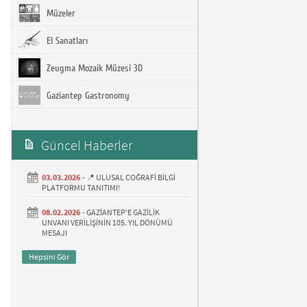
Müzeler
El Sanatları
Zeugma Mozaik Müzesi 3D
Gaziantep Gastronomy
Güncel Haberler
03.03.2026 -
📍 ULUSAL COĞRAFİ BİLGİ
PLATFORMU TANITIMI!
08.02.2026 -
GAZİANTEP’E GAZİLİK
UNVANI VERİLİŞİNİN 105. YIL DÖNÜMÜ
MESAJI
Hepsini Gör