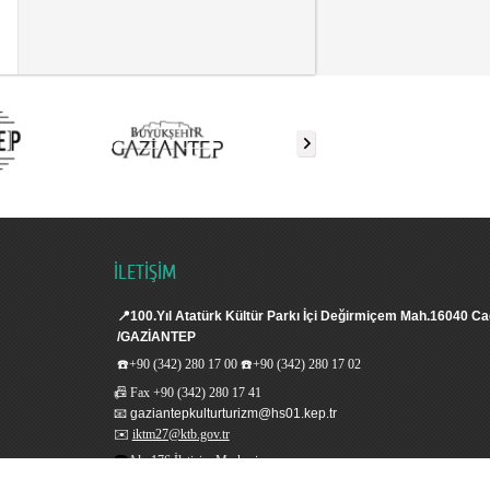
İLETİŞİM
📍
100.Yıl Atatürk Kültür Parkı İçi Değirmiçem Mah.16040 Ca
/GAZİANTEP
☎️
+90 (342) 280 17 00
☎️
+90 (342) 280 17 02
📠
Fax
+90 (342) 280 17 41
📧
gaziantepkulturturizm@hs01.kep.tr
✉️
iktm27@ktb.gov.tr
☎️
Alo 176 İletişim Merkezi