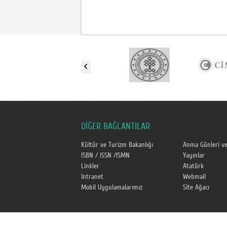
DİĞER BAĞLANTILAR
Kültür ve Turizm Bakanlığı
Anma Günleri ve
ISBN / ISSN /ISMN
Yayınlar
Linkler
Atatürk
Intranet
Webmail
Mobil Uygulamalarımız
Site Ağacı