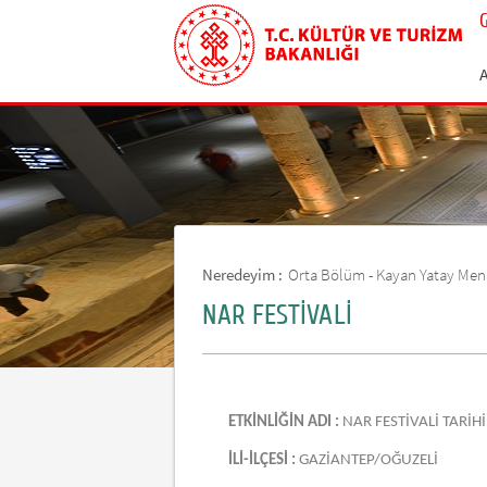
Neredeyim :
Orta Bölüm - Kayan Yatay Me
NAR FESTİVALİ
ETKİNLİĞİN ADI :
NAR FESTİVALİ TARİHİ 
İLİ-İLÇESİ :
GAZİANTEP/OĞUZELİ