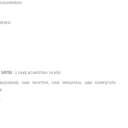
USLARARASI
DİYESİ
SAYISI :
1 ÜLKE ACARİSTAN 34 KİŞİ
GELENEKSEL NAR TANITIMI, NAR YARIŞMASI, ABA GÜREŞİ’NİN
K
E