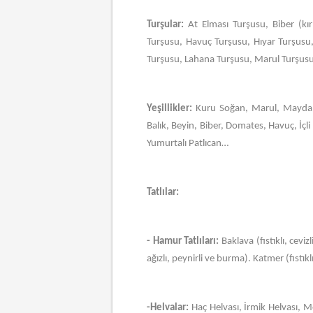
Turşular:
At Elması Turşusu, Biber (kı
Turşusu, Havuç Turşusu, Hıyar Turşusu,
Turşusu, Lahana Turşusu, Marul Turşusu
Yeşillikler:
Kuru Soğan, Marul, Maydanoz
Balık, Beyin, Biber, Domates, Havuç, İç
Yumurtalı Patlıcan…
Tatlılar:
- Hamur Tatlıları:
Baklava (fıstıklı, ceviz
ağızlı, peynirli ve burma). Katmer (fıst
-Helvalar:
Haç Helvası, İrmik Helvası, M