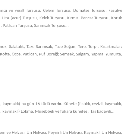
rmızı ve yeşil) Turşusu, Çelem Turşusu, Domates Turşusu, Fasulye
 Hıta (acur) Turşusu, Kelek Turşusu, Kırmızı Pancar Turşusu, Koruk
, Patlıcan Turşusu, Sarımsak Turşusu…
, Salatalık, Taze Sarımsak, Taze Soğan, Tere, Turp.. Kızartmalar:
li Köfte, Öcce, Patlıcan, Puf Böreği; Semsek, Şalgam, Yapma, Yumurta,
li, kaymaklı) bu gün 16 türlü vardır. Künefe (fıstıklı, cevizli, kaymaklı,
ıklı, kaymaklı) Lokma, Müşebbek ve fukara künefesi, Taş kadayıfı…
emiye Helvası, Un Helvası, Peynirli Un Helvası, Kaymaklı Un Helvası,