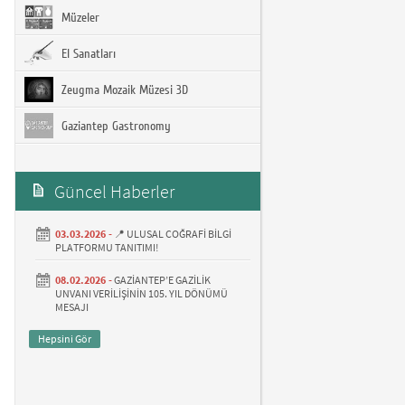
Müzeler
El Sanatları
Zeugma Mozaik Müzesi 3D
Gaziantep Gastronomy
Güncel Haberler
03.03.2026 -
📍 ULUSAL COĞRAFİ BİLGİ
PLATFORMU TANITIMI!
08.02.2026 -
GAZİANTEP’E GAZİLİK
UNVANI VERİLİŞİNİN 105. YIL DÖNÜMÜ
MESAJI
Hepsini Gör