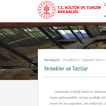
Neredeyim :
Orta Bölüm - Kapsamlı Menü
Yemekler ve Tatlılar
Gaziantep mutfağı denince; Aklımıza
kazan gelmemelidir. Antep mutfağı, bir ha
yiyeni ile bir uygarlıktır, bir kültürd