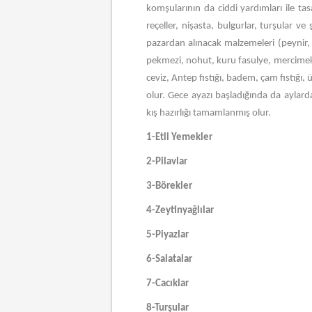
komşularının da ciddi yardımları ile tasa
reçeller, nişasta, bulgurlar, turşular 
pazardan alınacak malzemeleri (peynir,
pekmezi, nohut, kuru fasulye, mercimek, 
ceviz, Antep fıstığı, badem, çam fıstığı, 
olur. Gece ayazı başladığında da aylard
kış hazırlığı tamamlanmış olur.
1-Etli Yemekler
2-Pilavlar
3-Börekler
4-Zeytinyağlılar
5-Piyazlar
6-Salatalar
7-Cacıklar
8-Turşular