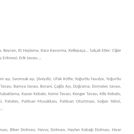
 Beyran, Et Haşlama, Kara Kavurma, Kellepaça… Salçalı Etler: Ciğer
ç Eritmesi, Erik tavası….
m aşı, Sarımsak aşı, Şiveydiz, Ufak Köfte, Yoğurtlu fasulye, Yoğurtlu
Tavası, Bamya tavası, Borani, Çağla Aşı, Doğrama, Domates tavası,
 Kabaklama, Kazan Kebabı, Keme Tavası, Kenger Tavası, Kilis Kebabı,
i, Patates, Patlıcan Musakkası, Patlıcan Oturtması, Soğan Yahni,
a…
ası, Biber Dolması, Havuç Dolması, Haylan Kabağı Dolması, Hıyar