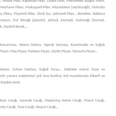
av, Hindili Pilav, Kapamalı Pilav, Lolazlı Pilav, Mercimekli Bulgur Pilavı,
v, Meyhane Pilavı, Mukaşşerli Pilav, Müceddere (zeytinyağlı), Nohutlu
inç Pilavı, Pirprimli Pilav, Simit Aşı, Şehriyeli Pilav… Börekler: Baklava
acun, Puf Böreği (peynirli, pirinçli, kıymalı), Suböreği (kıymalı,
ek, Zeytinli Börek…
Kavurması, Yalancı Dolma, Yaprak Sarması, Kızartmalar ve Soğuk
Piyazı, Maş Piyazı, Patates Piyazı, Zeytin Piyazı, Yumurta Piyazı…
atası, Çoban Salatası, Soğuk Turşu… Salatalar marul, hıyar ve
erin yanına malzemesi çok ince kıyılmış bol maydanozlu biberli ve
. Kaşıkla yenir.
ıyar Cacığı, Ispanak Cacığı, Haşlanmış Keme Cacığı, Marul Cacığı,
tu Cacığı, Turp Cacığı, Yarpuz Cacığı…