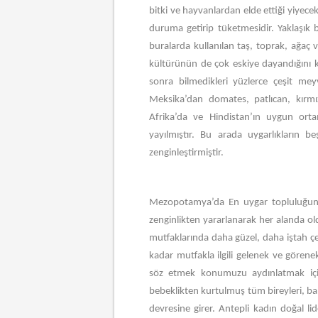
bitki ve hayvanlardan elde ettiği yiyecekl
duruma getirip tüketmesidir. Yaklaşık 
buralarda kullanılan taş, toprak, ağaç
kültürünün de çok eskiye dayandığını k
sonra bilmedikleri yüzlerce çeşit mey
Meksika’dan domates, patlıcan, kırmızı
Afrika’da ve Hindistan’ın uygun ort
yayılmıştır. Bu arada uygarlıkların
zenginleştirmiştir.
Mezopotamya’da En uygar topluluğun y
zenginlikten yararlanarak her alanda ol
mutfaklarında daha güzel, daha iştah çeki
kadar mutfakla ilgili gelenek ve görenek
söz etmek konumuzu aydınlatmak için y
bebeklikten kurtulmuş tüm bireyleri, ba
devresine girer. Antepli kadın doğal li