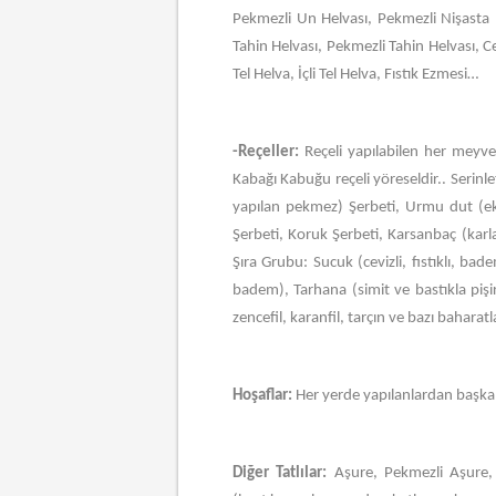
Pekmezli Un Helvası, Pekmezli Nişasta 
Tahin Helvası, Pekmezli Tahin Helvası, Ce
Tel Helva, İçli Tel Helva, Fıstık Ezmesi…
-Reçeller:
Reçeli yapılabilen her meyven
Kabağı Kabuğu reçeli yöreseldir.. Serin
yapılan pekmez) Şerbeti, Urmu dut (e
Şerbeti, Koruk Şerbeti, Karsanbaç (karla
Şıra Grubu: Sucuk (cevizli, fıstıklı, bad
badem), Tarhana (simit ve bastıkla pişiri
zencefil, karanfil, tarçın ve bazı bahara
Hoşaflar:
Her yerde yapılanlardan başka p
Diğer Tatlılar:
Aşure, Pekmezli Aşure, B