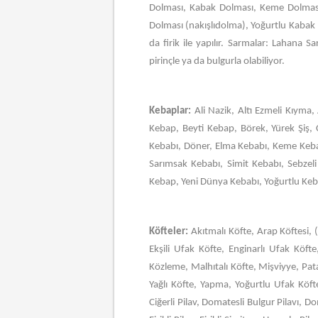
Dolması, Kabak Dolması, Keme Dolması
Dolması (nakışlıdolma), Yoğurtlu Kabak 
da firik ile yapılır. Sarmalar: Lahana
pirinçle ya da bulgurla olabiliyor.
Kebaplar:
Ali Nazik, Altı Ezmeli Kıyma, 
Kebap, Beyti Kebap, Börek, Yürek Şiş, 
Kebabı, Döner, Elma Kebabı, Keme Kebab
Sarımsak Kebabı, Simit Kebabı, Sebzeli 
Kebap, Yeni Dünya Kebabı, Yoğurtlu Ke
Köfteler:
Akıtmalı Köfte, Arap Köftesi, (
Ekşili Ufak Köfte, Enginarlı Ufak Köfte
Közleme, Malhıtalı Köfte, Mişviyye, Pata
Yağlı Köfte, Yapma, Yoğurtlu Ufak Köfte
Ciğerli Pilav, Domatesli Bulgur Pilavı, Domat