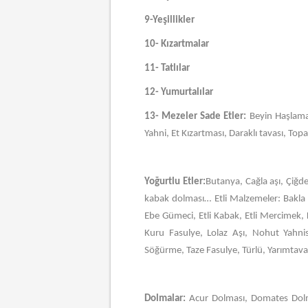
9-Yeşillikler
10- Kızartmalar
11- Tatlılar
12- Yumurtalılar
13- Mezeler Sade Etler:
Beyin Haşlama,
Yahni, Et Kızartması, Daraklı tavası, Topa
Yoğurtlu Etler:
Butanya, Cağla aşı, Çiğde
kabak dolması… Etli Malzemeler: Bakla 
Ebe Gümeci, Etli Kabak, Etli Mercimek,
Kuru Fasulye, Lolaz Aşı, Nohut Yahnis
Söğürme, Taze Fasulye, Türlü, Yarımtav
Dolmalar:
Acur Dolması, Domates Dolm