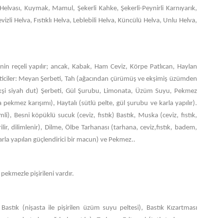
Helvası, Kuymak, Mamul, Şekerli Kahke, Şekerli-Peynirli Karnıyarık,
vizli Helva, Fıstıklı Helva, Leblebili Helva, Küncülü Helva, Unlu Helva,
in reçeli yapılır; ancak, Kabak, Ham Ceviz, Körpe Patlıcan, Haylan
leticiler: Meyan Şerbeti, Tah (ağacından çürümüş ve ekşimiş üzümden
kşi siyah dut) Şerbeti, Gül Şurubu, Limonata, Üzüm Suyu, Pekmez
 pekmez karışımı), Haytalı (sütlü pelte, gül şurubu ve karla yapılır).
emli), Besni köpüklü sucuk (ceviz, fıstık) Bastık, Muska (ceviz, fıstık,
lir, dilimlenir), Dilme, Ölbe Tarhanası (tarhana, ceviz,fıstık, badem,
tlarla yapılan güçlendirici bir macun) ve Pekmez..
ekmezle pişirileni vardır.
astık (nişasta ile pişirilen üzüm suyu peltesi), Bastık Kızartması