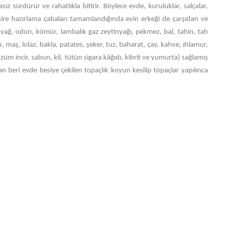
sız sürdürür ve rahatlıkla bitirir. Böylece evde, kuruluklar, salçalar,
ve şire hazırlama çabaları tamamlandığında evin erkeği de çarşıdan ve
 yağ, odun, kömür, lambalık gaz zeytinyağı, pekmez, bal, tahin, tah
maş, lolaz, bakla, patates, şeker, tuz, baharat, çay, kahve, ıhlamur,
üzüm incir, sabun, kil, tütün sigara kâğıdı, kibrit ve yumurta) sağlamış
an beri evde besiye çekilen topaçlık koyun kesilip topaçlar yapılınca