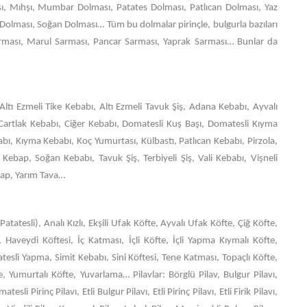
, Mıhşı, Mumbar Dolması, Patates Dolması, Patlıcan Dolması, Yaz
Dolması, Soğan Dolması… Tüm bu dolmalar pirinçle, bulgurla bazıları
 Sarması, Marul Sarması, Pancar Sarması, Yaprak Sarması… Bunlar da
Altı Ezmeli Tike Kebabı, Altı Ezmeli Tavuk Şiş, Adana Kebabı, Ayvalı
Cartlak Kebabı, Ciğer Kebabı, Domatesli Kuş Başı, Domatesli Kıyma
ı, Kıyma Kebabı, Koç Yumurtası, Külbastı, Patlıcan Kebabı, Pirzola,
Kebap, Soğan Kebabı, Tavuk Şiş, Terbiyeli Şiş, Vali Kebabı, Vişneli
bap, Yarım Tava…
Patatesli), Analı Kızlı, Ekşili Ufak Köfte, Ayvalı Ufak Köfte, Çiğ Köfte,
, Haveydi Köftesi, İç Katması, İçli Köfte, İçli Yapma Kıymalı Köfte,
tesli Yapma, Simit Kebabı, Sini Köftesi, Tene Katması, Topaçlı Köfte,
, Yumurtalı Köfte, Yuvarlama… Pilavlar: Börglü Pilav, Bulgur Pilavı,
esli Pirinç Pilavı, Etli Bulgur Pilavı, Etli Pirinç Pilavı, Etli Firik Pilavı,