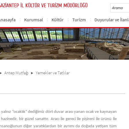
GAZİANTEP İL KÜLTÜR VE TURİZM MÜDÜRLÜĞÜ
Anasayfa
Kurumsal
Kültür
Turizm
Duyurular ve İlanl
Antep Mutfağı
Yemekler ve Tatlılar
 yalnız “ocaklık” dediğimiz dört duvar arası yanan ocak ve kaynayan
zinedir, bir güzel sanattır. Aracı ile gereci ile pişireni ile ürünü ile
ür. İnsanoğlunun diğer yaratıklardan bir ayrımı da doğada yetişen tüm