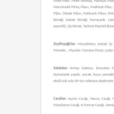
Firikli Pilav, Firikli Simitaşı, Havuçlu Pil
Mercimekli Pirinç Pilavı, Malhıtalı Pila
Pilav, Özbek Pilavı, Patlıcanlı Pilavı, Pir
Böreği, Kabak Böreği, Karnıyarık, Lahm
peynirli), Şiş Börek, Tarhınlı Peynirli Bör
Zeytinyağlılar:
Müceddere, Kabak İçi 
Mezeler… Piyazlar: Fasulye Piyazı, Lolaz 
Salatalar:
Antep Salatası, Domates Sal
domatesle yapılır, ancak, koyu yemekl
ekşili çok sulu bir tür salataya alışılmıştır
Cacıklar:
Aşotu Cacığı, Havuç Cacığı, H
Maydanoz Cacığı, K.Pancar Cacığı, Semizo