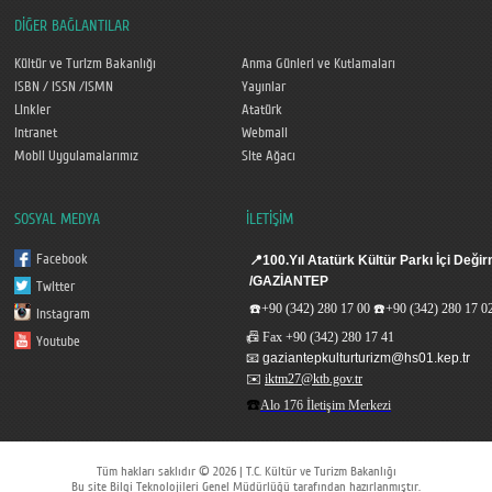
DİĞER BAĞLANTILAR
Kültür ve Turizm Bakanlığı
Anma Günleri ve Kutlamaları
ISBN / ISSN /ISMN
Yayınlar
Linkler
Atatürk
Intranet
Webmail
Mobil Uygulamalarımız
Site Ağacı
SOSYAL MEDYA
İLETİŞİM
Facebook
📍
100.Yıl Atatürk Kültür Parkı İçi De
/GAZİANTEP
Twitter
☎️
+90 (342) 280 17 00
☎️
+90 (342) 280 17 0
Instagram
📠
Fax
+90 (342) 280 17 41
Youtube
📧
gaziantepkulturturizm@hs01.kep.tr
✉️
iktm27@ktb.gov.tr
☎️
Alo 176 İletişim Merkezi
Tüm hakları saklıdır © 2026 | T.C. Kültür ve Turizm Bakanlığı
Bu site Bilgi Teknolojileri Genel Müdürlüğü tarafından hazırlanmıştır.