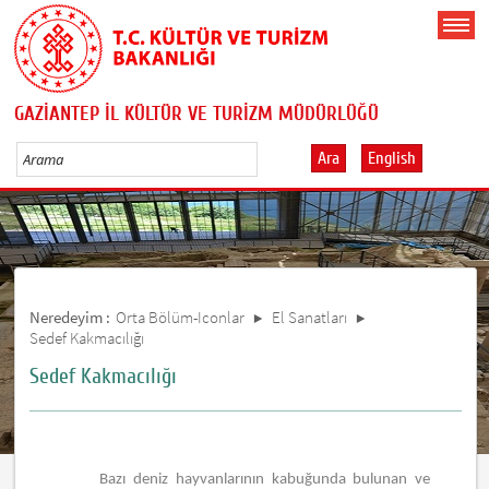
GAZİANTEP İL KÜLTÜR VE TURİZM MÜDÜRLÜĞÜ
Ara
English
Neredeyim :
Orta Bölüm-Iconlar
El Sanatları
Sedef Kakmacılığı
Sedef Kakmacılığı
Bazı deniz hayvanlarının kabuğunda bulunan ve