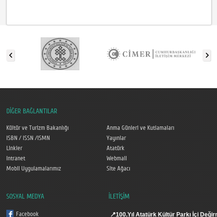
DİĞER BAĞLANTILAR
Kültür ve Turizm Bakanlığı
Anma Günleri ve Kutlamaları
ISBN / ISSN /ISMN
Yayınlar
Linkler
Atatürk
Intranet
Webmail
Mobil Uygulamalarımız
Site Ağacı
SOSYAL MEDYA
İLETİŞİM
Facebook
📍
100.Yıl Atatürk Kültür Parkı İçi De