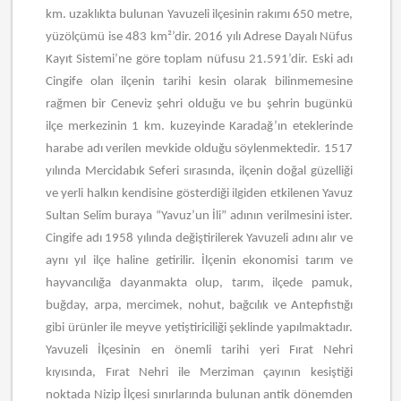
km. uzaklıkta bulunan Yavuzeli ilçesinin rakımı 650 metre,
yüzölçümü ise 483 km²’dir. 2016 yılı Adrese Dayalı Nüfus
Kayıt Sistemi’ne göre toplam nüfusu 21.591’dir. Eski adı
Cingife olan ilçenin tarihi kesin olarak bilinmemesine
rağmen bir Ceneviz şehri olduğu ve bu şehrin bugünkü
ilçe merkezinin 1 km. kuzeyinde Karadağ’ın eteklerinde
harabe adı verilen mevkide olduğu söylenmektedir. 1517
yılında Mercidabık Seferi sırasında, ilçenin doğal güzelliği
ve yerli halkın kendisine gösterdiği ilgiden etkilenen Yavuz
Sultan Selim buraya “Yavuz’un İli” adının verilmesini ister.
Cingife adı 1958 yılında değiştirilerek Yavuzeli adını alır ve
aynı yıl ilçe haline getirilir. İlçenin ekonomisi tarım ve
hayvancılığa dayanmakta olup, tarım, ilçede pamuk,
buğday, arpa, mercimek, nohut, bağcılık ve Antepfıstığı
gibi ürünler ile meyve yetiştiriciliği şeklinde yapılmaktadır.
Yavuzeli İlçesinin en önemli tarihi yeri Fırat Nehri
kıyısında, Fırat Nehri ile Merziman çayının kesiştiği
noktada Nizip İlçesi sınırlarında bulunan antik dönemden