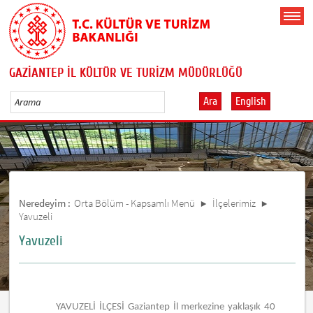
GAZİANTEP İL KÜLTÜR VE TURİZM MÜDÜRLÜĞÜ
Ara
English
Neredeyim :
Orta Bölüm - Kapsamlı Menü
İlçelerimiz
Yavuzeli
Yavuzeli
YAVUZELİ İLÇESİ Gaziantep İl merkezine yaklaşık 40